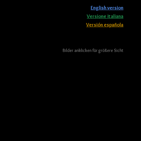
English version
Italy
Bavaria
beach life
Versione italiana
Versión española
Bilder anklicken für größere Sicht