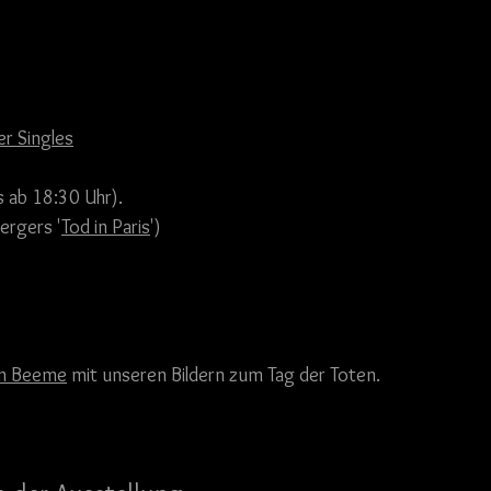
er Singles
s ab 18:30 Uhr).
bergers '
Tod in Paris
')
ín Beeme
 mit unseren Bildern zum Tag der Toten. 