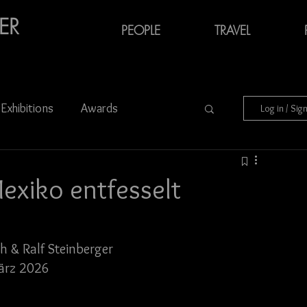
ER
PEOPLE
TRAVEL
Exhibitions
Awards
Log in / Sig
Audiovisual Media
exiko entfesselt
Charity
Portraits
Azerbaijan
h & Ralf Steinberger 
März 2026
München
Ukraine