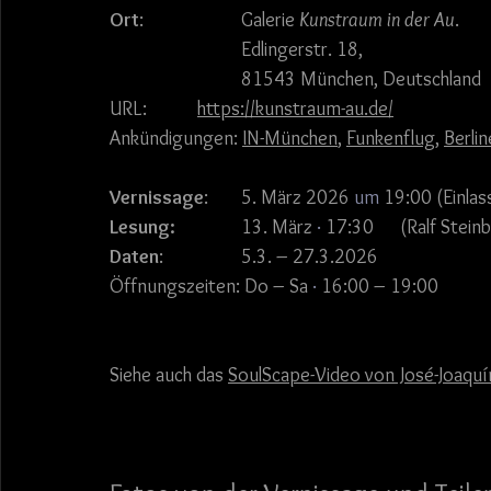
Ort
: 			Galerie 
Kunstraum in der Au
. 
 			Edlingerstr. 18, 
 			81543 München, Deutschland
URL: 		
https://kunstraum-au.de/
Ankündigungen: 
IN-München
, 
Funkenflug
, 
Berlin
Vernissage
: 	5. März 2026
 um 
19:00 (Einlas
Lesung:		
13. März
 · 
17:30      
(Ralf Stein
Daten
: 		5.3. – 27.3.2026
Öffnungszeiten: Do – Sa
 · 
16:00 – 19:00 
Siehe auch das 
SoulScape-Video von José-Joaqu