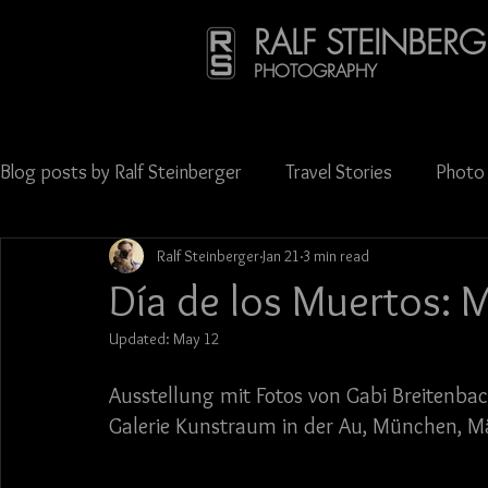
RALF STEINBERG
PHOTOGRAPHY
Blog posts by Ralf Steinberger
Travel Stories
Photo 
Ralf Steinberger
Jan 21
3 min read
Publications
Press & Media Coverage
Science
Día de los Muertos: M
Updated:
May 12
Oktoberfest
Carnival
Street photography
Ausstellung mit Fotos von Gabi Breitenbac
Galerie Kunstraum in der Au, München, 
Georgia (Europe)
Latvia
Lithuania
Mexico