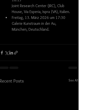
Joint Research Center (JRC), Club 
House, Via Esperia, Ispra (VA), Italien.
Freitag, 13. März 2026 um 17:30
Galerie Kunstraum in der Au, 
München, Deutschland.
See All
Recent Posts