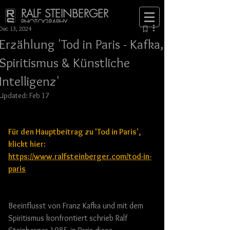
RALF STEINBERGER
PHOTOGRAPHY
Dec 13, 2024
Erzählung 'Tod in Paris - Kafka,
Spiritismus & Künstliche
Intelligenz'
Updated:
Feb 17
Für den Hauptbeitrag zu 'Tod in Paris', 
klickt hier:  
https://www.ralfsteinberger.com/tod-in-
paris
Beeinflusst von Franz Kafka und mit dem 
Spiritismus konfrontiert schrieb Ralf 